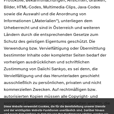
Protokolle, Bekanntmachungen, Ansichten, Grafiken,
Bilder, HTML-Codes, Multimedia-Clips, Java-Codes
sowie die Auswahl und die Anordnung von
Informationen („Materialien“), unterliegen dem
Urheberrecht und sind in Österreich und weiteren
Ländern durch die entsprechenden Gesetze zum
Schutz des geistigen Eigentums geschützt. Die
Verwendung bzw. Vervielfältigung oder Übermittlung
bestimmter Inhalte oder kompletter Seiten bedarf der
vorherigen ausdrücklichen und schriftlichen
Zustimmung von Daiichi Sankyo, es sei denn, die
Vervielfältigung und das Herunterladen geschieht
ausschließlich zu persönlichen, privaten und nicht
kommerziellen Zwecken. Auf rechtmäßigen bzw.
autorisierten Kopien müssen alle Copyright- und
sonstigen Eigentumshinweise beibehalten werden, die
Diese Website verwendet Cookies, die für die Bereitstellung unserer Dienste
auch auf den Original-Materialien zu finden sind. Die
und der wichtigsten Website-Funktionen unerlässlich sind. Darüber hinaus