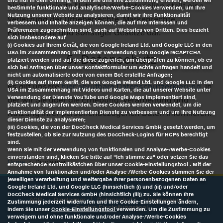
und nur in dem Umfang, in dem Sie uns Ihre Zustimmung erteilen, werden wir
nicht autorisierte Nutzung der Materialien stellt eine
bestimmte funktionale und analytische/Werbe-Cookies verwenden, um Ihre
Nutzung unserer Website zu analysieren, damit wir ihre Funktionalität
Verletzung der Urheberrechte, Markenrechte,
verbessern und Inhalte anzeigen können, die auf Ihre Interessen und
Präferenzen zugeschnitten sind, auch auf Websites von Dritten. Dies bezieht
Patentrechte und sonstiger Gesetze dar.
sich insbesondere auf
(i) Cookies auf Ihrem Gerät, die von Google Ireland Ltd. und Google LLC in den
USA im Zusammenhang mit unserer Verwendung von Google reCAPTCHA
5. Datenschutz
platziert werden und auf die diese zugreifen, um überprüfen zu können, ob es
sich bei Anfragen über unser Kontaktformular um echte Anfragen handelt und
nicht um automatisierte oder von einem Bot erstellte Anfragen;
(ii) Cookies auf Ihrem Gerät, die von Google Ireland Ltd. und Google LLC in den
Es gilt unsere
hier abrufbare Datenschutzerklärung
, in
USA im Zusammenhang mit Videos und Karten, die auf unserer Website unter
Verwendung der Dienste YouTube und Google Maps implementiert sind,
der wir Sie über die Erhebung, Verarbeitung und
platziert und abgerufen werden. Diese Cookies werden verwendet, um die
Nutzung Ihrer personenbezogenen Daten informieren.
Funktionalität der implementierten Dienste zu verbessern und um Ihre Nutzung
dieser Dienste zu analysieren;
(iii) Cookies, die von der DocCheck Medical Services GmbH gesetzt werden, um
festzustellen, ob Sie zur Nutzung des DocCheck-Logins für HCPs berechtigt
sind.
Wenn Sie mit der Verwendung von funktionalen und Analyse-/Werbe-Cookies
einverstanden sind, klicken Sie bitte auf "Ich stimme zu" oder setzen Sie das
Home
Disclaimer
entsprechende Kontrollkästchen über unser
Cookie-Einstellungstool
. Mit der
Annahme von funktionalen und/oder Analyse-/Werbe-Cookies stimmen Sie der
jeweiligen Verarbeitung und Weitergabe Ihrer personenbezogenen Daten an
Google Ireland Ltd. und Google LLC (hinsichtlich (i) und (ii)) und/oder
DocCheck Medical Services GmbH (hinsichtlich (iii)) zu. Sie können Ihre
AGB
Disclaimer
Datenschutz
Impressum
Zustimmung jederzeit widerrufen und Ihre Cookie-Einstellungen ändern,
Cookie-Einstellungstool
indem Sie unser
Cookie-Einstellungstool
verwenden. Um die Zustimmung zu
verweigern und ohne funktionale und/oder Analyse-/Werbe-Cookies