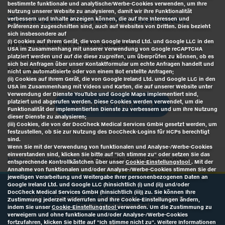
bestimmte funktionale und analytische/Werbe-Cookies verwenden, um Ihre
Nutzung unserer Website zu analysieren, damit wir ihre Funktionalität
Charta zum Unternehmensverhalten
verbessern und Inhalte anzeigen können, die auf Ihre Interessen und
Präferenzen zugeschnitten sind, auch auf Websites von Dritten. Dies bezieht
sich insbesondere auf
(i) Cookies auf Ihrem Gerät, die von Google Ireland Ltd. und Google LLC in den
Wir halten die für unsere globalen
USA im Zusammenhang mit unserer Verwendung von Google reCAPTCHA
Unternehmensaktivitäten geltenden Gesetze,
platziert werden und auf die diese zugreifen, um überprüfen zu können, ob es
sich bei Anfragen über unser Kontaktformular um echte Anfragen handelt und
Vorschriften und…
nicht um automatisierte oder von einem Bot erstellte Anfragen;
(ii) Cookies auf Ihrem Gerät, die von Google Ireland Ltd. und Google LLC in den
USA im Zusammenhang mit Videos und Karten, die auf unserer Website unter
Verwendung der Dienste YouTube und Google Maps implementiert sind,
platziert und abgerufen werden. Diese Cookies werden verwendet, um die
Lesen Sie mehr
Funktionalität der implementierten Dienste zu verbessern und um Ihre Nutzung
dieser Dienste zu analysieren;
(iii) Cookies, die von der DocCheck Medical Services GmbH gesetzt werden, um
festzustellen, ob Sie zur Nutzung des DocCheck-Logins für HCPs berechtigt
sind.
Wenn Sie mit der Verwendung von funktionalen und Analyse-/Werbe-Cookies
einverstanden sind, klicken Sie bitte auf "Ich stimme zu" oder setzen Sie das
Home
Verantwortung
Corporate Social Responsibility
entsprechende Kontrollkästchen über unser
Cookie-Einstellungstool
. Mit der
Annahme von funktionalen und/oder Analyse-/Werbe-Cookies stimmen Sie der
jeweiligen Verarbeitung und Weitergabe Ihrer personenbezogenen Daten an
Google Ireland Ltd. und Google LLC (hinsichtlich (i) und (ii)) und/oder
DocCheck Medical Services GmbH (hinsichtlich (iii)) zu. Sie können Ihre
AGB
Disclaimer
Datenschutz
Impressum
Zustimmung jederzeit widerrufen und Ihre Cookie-Einstellungen ändern,
Cookie-Einstellungstool
indem Sie unser
Cookie-Einstellungstool
verwenden. Um die Zustimmung zu
verweigern und ohne funktionale und/oder Analyse-/Werbe-Cookies
fortzufahren, klicken Sie bitte auf "Ich stimme nicht zu". Weitere Informationen